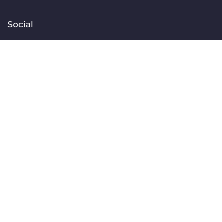
Social
Facebook
Instagram
TikTok
Linkedin
YouTube
Contact
[email protected]