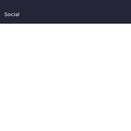
Social
Facebook
Instagram
TikTok
Linkedin
YouTube
Contact
[email protected]